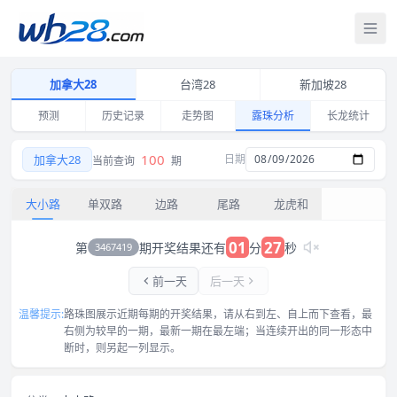
打
加拿大28
台湾28
新加坡28
预测
历史记录
走势图
露珠分析
长龙统计
加拿大28大小路露珠图 2026-08-09 连开与交替记录
100
加拿大28
日期
当前查询
期
大小路
单双路
边路
尾路
龙虎和
01
27
第
期开奖结果还有
分
秒
3467419
前一天
后一天
温馨提示:
路珠图展示近期每期的开奖结果，请从右到左、自上而下查看，最
右侧为较早的一期，最新一期在最左端；当连续开出的同一形态中
断时，则另起一列显示。