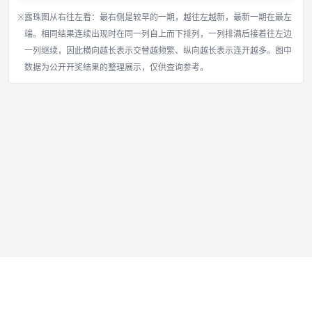
※
露珠图从右往左看：最右侧是较早的一期，越往左越新，最新一期在最左
端。相同结果连续出现时在同一列自上而下排列，一列排满后接着往左边
一列继续，因此横向越长表示交替越频繁、纵向越长表示连开越多。图中
数据为公开开奖结果的整理展示，仅供查询参考。