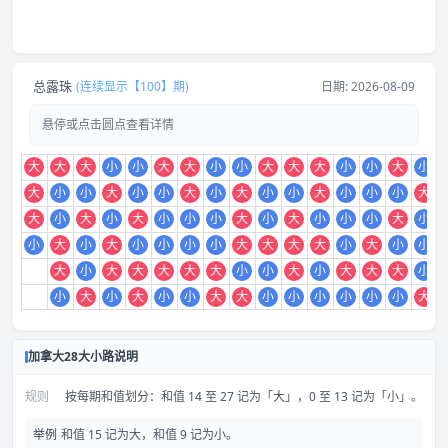
总露珠
(连续显示【100】期)
日期: 2026-08-09
悬停或点击圆点查看详情
大
大
大
小
小
大
大
小
小
大
大
大
小
小
大
小
大
小
小
大
小
小
大
小
大
小
小
大
小
小
小
大
大
小
大
小
大
小
小
小
大
小
大
小
小
小
大
小
小
大
小
大
小
小
小
小
大
大
大
大
小
大
小
小
大
小
大
大
大
大
大
小
小
大
小
大
大
大
小
小
大
小
大
小
小
大
大
小
小
小
小
小
小
大
加拿大28大小路说明
规则
按每期和值划分：和值 14 至 27 记为「大」，0 至 13 记为「小」。
举例
和值 15 记为大，和值 9 记为小。