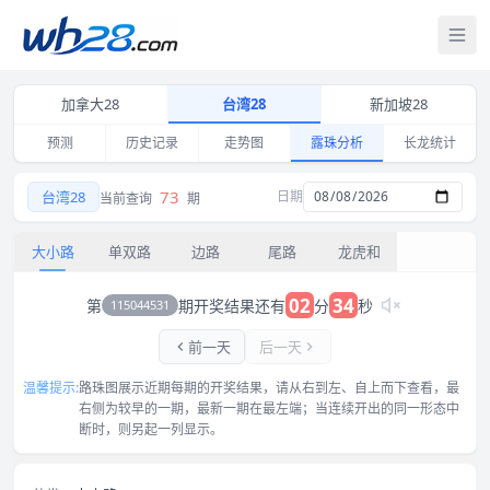
打
加拿大28
台湾28
新加坡28
预测
历史记录
走势图
露珠分析
长龙统计
台湾28大小路露珠图 2026-08-08 连开与交替记录
73
台湾28
日期
当前查询
期
大小路
单双路
边路
尾路
龙虎和
02
34
第
期开奖结果还有
分
秒
115044531
前一天
后一天
温馨提示:
路珠图展示近期每期的开奖结果，请从右到左、自上而下查看，最
右侧为较早的一期，最新一期在最左端；当连续开出的同一形态中
断时，则另起一列显示。